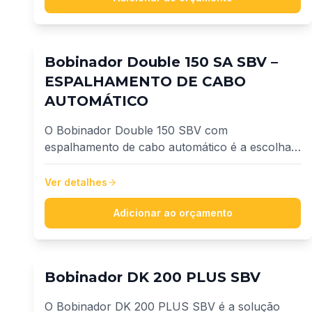
Bobinador Double 150 SA SBV –
ESPALHAMENTO DE CABO
AUTOMÁTICO
O Bobinador Double 150 SBV com
espalhamento de cabo automático é a escolha
ideal para empresas que buscam produtividade,
precisão e inovação no fracionamento de fios e
Ver detalhes
cabos. Desenvolvido para atender uma ampla
faixa de cabos, de 1,5 mm² até 500 mm².
Adicionar ao orçamento
Bobinador DK 200 PLUS SBV
O Bobinador DK 200 PLUS SBV é a solução