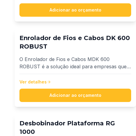
mm².
Adicionar ao orçamento
Enrolador de Fios e Cabos DK 600
ROBUST
O Enrolador de Fios e Cabos MDK 600
ROBUST é a solução ideal para empresas que
buscam produtividade, precisão e inovação no
fracionamento de fios e cabos.
Ver detalhes
Adicionar ao orçamento
Desbobinador Plataforma RG
1000