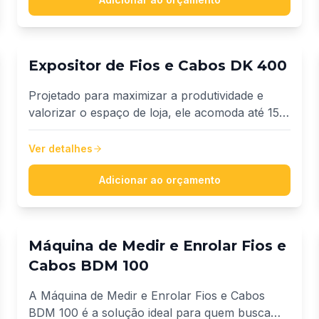
Expositor de Fios e Cabos DK 400
Projetado para maximizar a produtividade e
valorizar o espaço de loja, ele acomoda até 15
carretéis de até 380 mm de diâmetro nominal e
40 kg por posição, totalizando 600 kg de
Ver detalhes
capacidade.
Adicionar ao orçamento
Máquina de Medir e Enrolar Fios e
Cabos BDM 100
A Máquina de Medir e Enrolar Fios e Cabos
BDM 100 é a solução ideal para quem busca