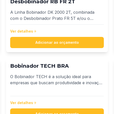
Desbobinador RB FR 2T
A Linha Bobinador DK 2000 2T, combinada
com o Desbobinador Prato FR 5T e/ou o
Desbobinador RB FR 2T, foi desenvolvida para
operações de rebobinamento, medição e
Ver detalhes
transferência de fios e cabos entre bobinas,
além da confecção de rolos de menor porte.
Adicionar ao orçamento
Bobinador TECH BRA
O Bobinador TECH é a solução ideal para
empresas que buscam produtividade e inovação
no fracionamento de fios e cabos. Formar
bobinas de cabos. Fracionar cabos em carretéis
de até 2800mm de diâmetro.
Ver detalhes
Adicionar ao orçamento