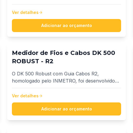
precisão, praticidade e versatilidade no
fracionamento de fios e cabos. Projetada para
Ver detalhes
medir e enrolar com máxima eficiência, atende
diâmetros de 1,5 mm² a 10 mm².
Adicionar ao orçamento
Medidor de Fios e Cabos DK 500
ROBUST - R2
O DK 500 Robust com Guia Cabos R2,
homologado pelo INMETRO, foi desenvolvido
para oferecer precisão, robustez e versatilidade
na medição de fios e cabos de 1,5 mm² até 500
Ver detalhes
mm².
Adicionar ao orçamento