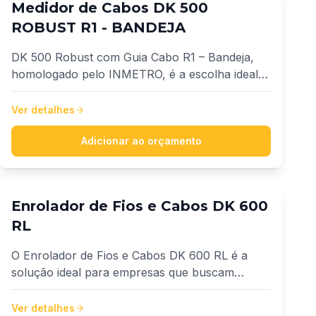
Medidor de Cabos DK 500
ROBUST R1 - BANDEJA
DK 500 Robust com Guia Cabo R1 – Bandeja,
homologado pelo INMETRO, é a escolha ideal
para quem busca segurança, praticidade e
confiabilidade na medição de fios e cabos entre
Ver detalhes
1,5 mm² e 150 mm².
Adicionar ao orçamento
Enrolador de Fios e Cabos DK 600
RL
O Enrolador de Fios e Cabos DK 600 RL é a
solução ideal para empresas que buscam
praticidade no fracionamento de fios e cabos.
Ver detalhes