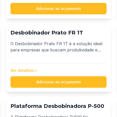
Adicionar ao orçamento
Desbobinador Prato FR 1T
O Desbobinador Prato FR 1T é a solução ideal
para empresas que buscam produtividade e
robustez no fracionamento de fios e cabos.
Projetado para recuperar bobinas danificadas,
ele se destaca pela alta capacidade de carga,
Ver detalhes
garantindo ampla variedade de aplicações.
Comporta bobinas de até 1000mm de diâmetro.
Adicionar ao orçamento
Plataforma Desbobinadora P-500