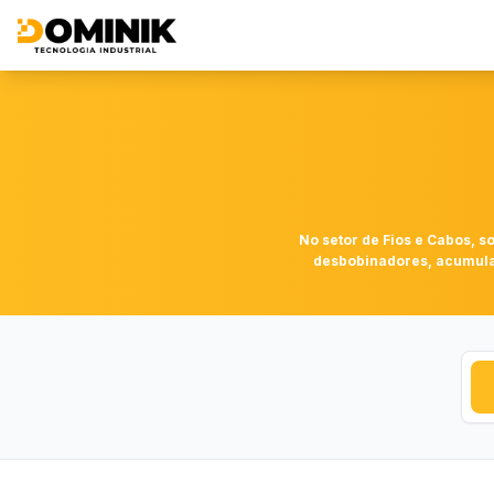
No setor de Fios e Cabos, s
desbobinadores, acumulad