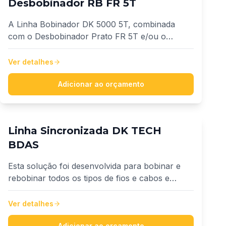
Desbobinador RB FR 5T
A Linha Bobinador DK 5000 5T, combinada
com o Desbobinador Prato FR 5T e/ou o
Desbobinador RB FR 5T, foi desenvolvida para
operações de rebobinamento, medição e
Ver detalhes
transferência de fios e cabos entre bobinas,
além da confecção de rolos de menor porte.
Adicionar ao orçamento
Linha Sincronizada DK TECH
BDAS
Esta solução foi desenvolvida para bobinar e
rebobinar todos os tipos de fios e cabos e
qualquer material que utilize bobinas, dos mais
variados diâmetros. Projetado para suspender
Ver detalhes
bobinas de até 4000kg. Suporta bobinas com
Adicionar ao orçamento