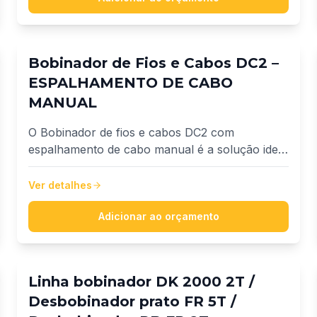
Bobinador de Fios e Cabos DC2 –
ESPALHAMENTO DE CABO
MANUAL
O Bobinador de fios e cabos DC2 com
espalhamento de cabo manual é a solução ideal
para empresas que buscam produtividade,
precisão e inovação no fracionamento de fios e
Ver detalhes
cabos. Desenvolvido para atender uma ampla
faixa de cabos, de 1,5 mm² até 240 mm².
Adicionar ao orçamento
Linha bobinador DK 2000 2T /
Desbobinador prato FR 5T /