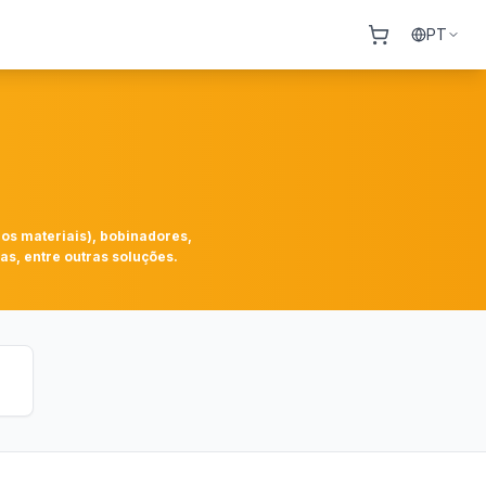
PT
ros materiais), bobinadores,
s, entre outras soluções.