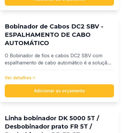
Bobinador de Cabos DC2 SBV -
ESPALHAMENTO DE CABO
AUTOMÁTICO
O Bobinador de fios e cabos DC2 SBV com
espalhamento de cabo automático é a solução
ideal para empresas que buscam produtividade,
precisão e inovação no fracionamento de fios e
Ver detalhes
cabos. Desenvolvido para atender uma ampla
faixa de cabos, de 1,5 mm² até 240 mm².
Adicionar ao orçamento
Linha bobinador DK 5000 5T /
Desbobinador prato FR 5T /