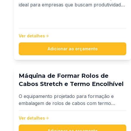
ideal para empresas que buscam produtividade,
precisão e inovação no fracionamento de fios e
cabos. Desenvolvido para atender uma ampla
faixa de cabos, de 1,5 mm² até 35 mm².
Ver detalhes
Adicionar ao orçamento
Máquina de Formar Rolos de
Cabos Stretch e Termo Encolhível
O equipamento projetado para formação e
embalagem de rolos de cabos com termo
encolhível, sistema destinado para otimizar o
processo de formação, compactação e
Ver detalhes
embalagem de rolos de cabos, proporcionando
Adicionar ao orçamento