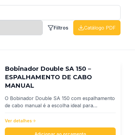
Filtros
Catálogo PDF
Bobinador Double SA 150 –
ESPALHAMENTO DE CABO
MANUAL
O Bobinador Double SA 150 com espalhamento
de cabo manual é a escolha ideal para
empresas que buscam produtividade, precisão e
inovação no fracionamento de fios e cabos.
Ver detalhes
Desenvolvido para atender uma ampla faixa de
cabos, de 1,5 mm² até 500 mm².
Adicionar ao orçamento