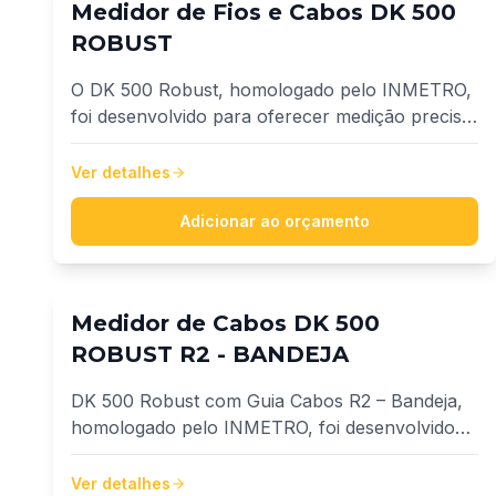
Medidor de Fios e Cabos DK 500
ROBUST
O DK 500 Robust, homologado pelo INMETRO,
foi desenvolvido para oferecer medição precisa
e confiável de fios e cabos com diâmetros de
1,5mm² até 95mm².
Ver detalhes
Adicionar ao orçamento
Medidor de Cabos DK 500
ROBUST R2 - BANDEJA
DK 500 Robust com Guia Cabos R2 – Bandeja,
homologado pelo INMETRO, foi desenvolvido
para oferecer precisão, robustez e versatilidade
na medição de fios e cabos de 1,5 mm² até 500
Ver detalhes