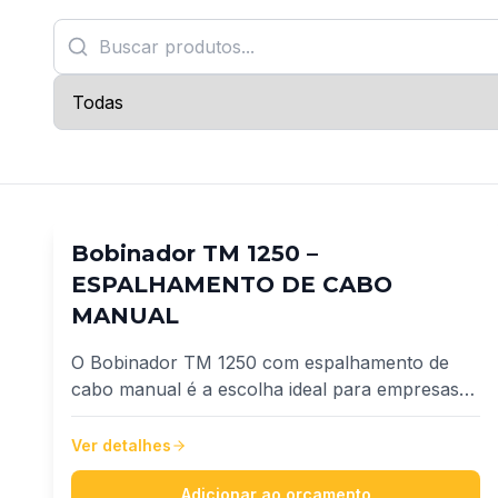
Bobinador TM 1250 –
ESPALHAMENTO DE CABO
MANUAL
O Bobinador TM 1250 com espalhamento de
cabo manual é a escolha ideal para empresas
que buscam produtividade, precisão e inovação
no fracionamento de fios e cabos. Desenvolvido
Ver detalhes
para atender uma ampla faixa de cabos, de 1,5
mm² até 500 mm²
Adicionar ao orçamento