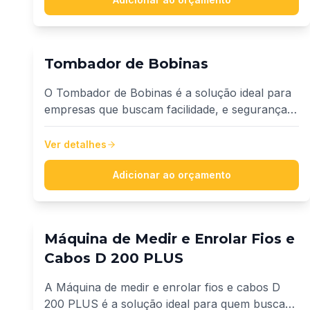
um acabamento de alta qualidade, padronização
dimensional e maior proteção ao produto.
Tombador de Bobinas
O Tombador de Bobinas é a solução ideal para
empresas que buscam facilidade, e segurança
na manuseio de bobinas. Projetado com
tecnologia de ponta, ele se destaca pela
Ver detalhes
capacidade de carga alta, de 4000kg,
garantindo eficiência e qualidade em cada
Adicionar ao orçamento
operação.
Máquina de Medir e Enrolar Fios e
Cabos D 200 PLUS
A Máquina de medir e enrolar fios e cabos D
200 PLUS é a solução ideal para quem busca