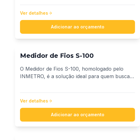
agilidade, precisão e versatilidade no
fracionamento de fios e cabos com seções de
Ver detalhes
1,5 mm² a 95 mm².
Adicionar ao orçamento
Medidor de Fios S-100
O Medidor de Fios S-100, homologado pelo
INMETRO, é a solução ideal para quem busca
precisão, praticidade e versatilidade na medição
de fios e cabos.
Ver detalhes
Adicionar ao orçamento