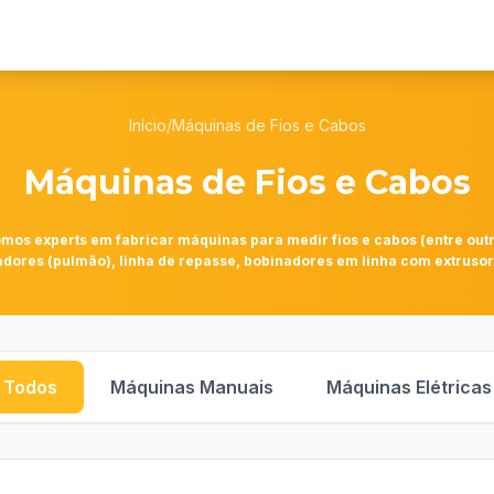
Início
/
Máquinas de Fios e Cabos
Máquinas de Fios e Cabos
omos experts em fabricar máquinas para medir fios e cabos (entre out
ores (pulmão), linha de repasse, bobinadores em linha com extrusora
Todos
Máquinas Manuais
Máquinas Elétricas