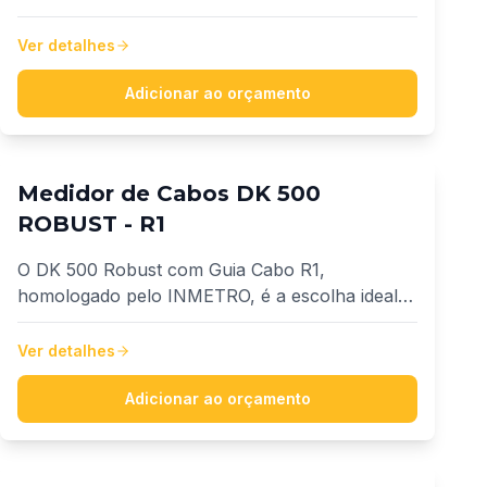
quem busca precisão, agilidade e versatilidade
na medição e fracionamento de fios e cabos.
Ver detalhes
Projetada para trabalhar com diâmetros de 1,5
mm² a 10 mm².
Adicionar ao orçamento
Medidor de Cabos DK 500
ROBUST - R1
O DK 500 Robust com Guia Cabo R1,
homologado pelo INMETRO, é a escolha ideal
para quem busca segurança, praticidade e
confiabilidade na medição de fios e cabos entre
Ver detalhes
1,5 mm² e 150 mm².
Adicionar ao orçamento