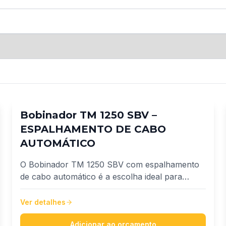
Bobinador TM 1250 SBV –
ESPALHAMENTO DE CABO
AUTOMÁTICO
O Bobinador TM 1250 SBV com espalhamento
de cabo automático é a escolha ideal para
empresas que buscam produtividade, precisão e
inovação no fracionamento de fios e cabos.
Ver detalhes
Desenvolvido para atender uma ampla faixa de
cabos, de 1,5 mm² até 500 mm²
Adicionar ao orçamento