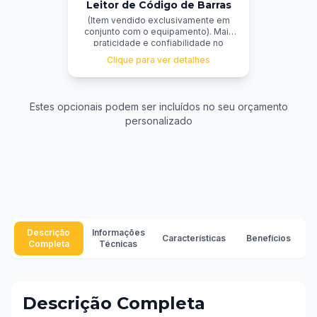
Leitor de Código de Barras
(Item vendido exclusivamente em
conjunto com o equipamento). Mais
praticidade e confiabilidade no
processo de corte de cabos. Com a
Clique para ver detalhes
simples leitura do código, todas as
informações são carregadas na IHM
da máquina sem risco de erro de
digitação. Uma segunda conferência
Estes opcionais podem ser incluídos no seu orçamento
valida o endereçamento da bobina, e
personalizado
caso haja divergência, o sistema
alerta imediatamente, assegurando
agilidade, precisão e redução de
falhas.
Descrição
Informações
Características
Benefícios
Completa
Técnicas
Descrição Completa