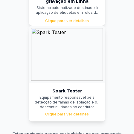
gravação em Linha
Sistema automatizado destinado à
aplicação de etiquetas em rolos de
cabos embalados, assegurando alta
Clique para ver detalhes
precisão, repetibilidade e
confiabilidade no processo. A
solução garante a correta
identificação e rastreabilidade dos
produtos, promove a padronização
operacional e contribui para o
aumento da eficiência produtiva e
logística.
Spark Tester
Equipamento responsável pela
detecção de falhas de isolação e de
descontinuidades no condutor,
garantindo a integridade elétrica do
Clique para ver detalhes
produto durante o processo de
fabricação ou inspeção.
Estes opcionais podem ser incluídos no seu orçamento