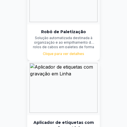
Robô de Paletização
Solução automatizada destinada à
organização e ao empilhamento de
rolos de cabos em paletes de forma
rápida, precisa e repetitiva. O sistema
Clique para ver detalhes
garante a padronização do processo
de paletização, otimiza o
aproveitamento do espaço
disponível e aumenta a eficiência
operacional, reduzindo a
necessidade de intervenção manual
e os riscos de acidentes.
Aplicador de etiquetas com