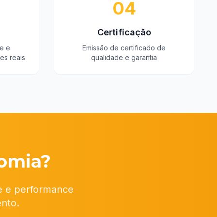
04
Certificação
e e
Emissão de certificado de
es reais
qualidade e garantia
omia?
e e performance
nto.