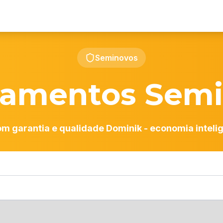
Seminovos
pamentos Semi
m garantia e qualidade Dominik - economia inteli