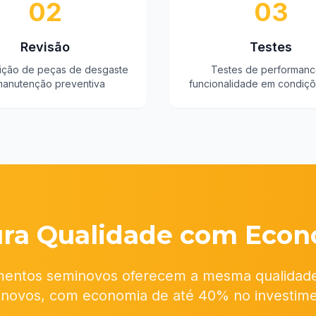
02
03
Revisão
Testes
uição de peças de desgaste
Testes de performanc
manutenção preventiva
funcionalidade em condiçõ
ura Qualidade com Econ
entos seminovos oferecem a mesma qualidad
 novos, com economia de até 40% no investime