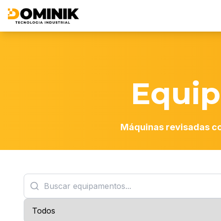
Equi
Máquinas revisadas co