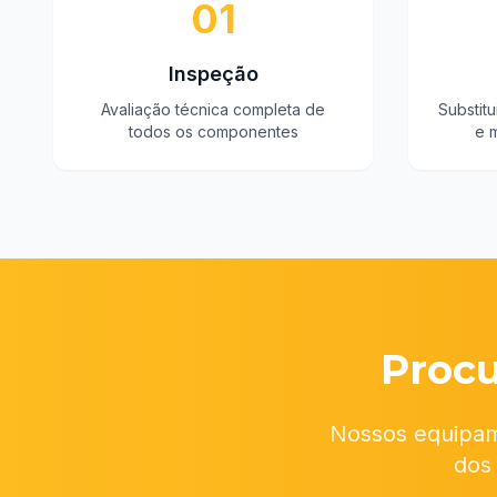
01
Inspeção
Avaliação técnica completa de
Substit
todos os componentes
e 
Proc
Nossos equipam
dos