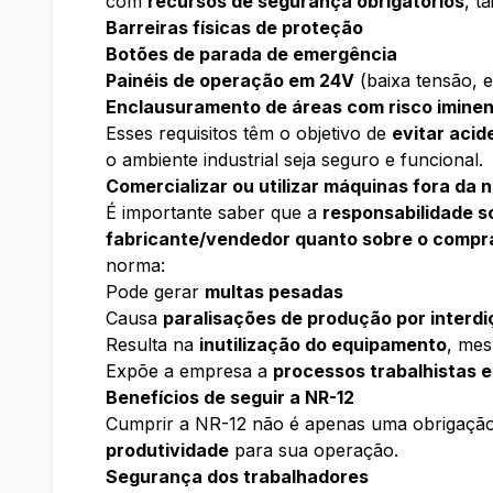
com
recursos de segurança obrigatórios
, t
Barreiras físicas de proteção
Botões de parada de emergência
Painéis de operação em 24V
(baixa tensão, e
Enclausuramento de áreas com risco imine
Esses requisitos têm o objetivo de
evitar acid
o ambiente industrial seja seguro e funcional.
Comercializar ou utilizar máquinas fora da 
É importante saber que a
responsabilidade s
fabricante/vendedor quanto sobre o compr
norma:
Pode gerar
multas pesadas
Causa
paralisações de produção por interdi
Resulta na
inutilização do equipamento
, me
Expõe a empresa a
processos trabalhistas 
Benefícios de seguir a NR-12
Cumprir a NR-12 não é apenas uma obrigaçã
produtividade
para sua operação.
Segurança dos trabalhadores