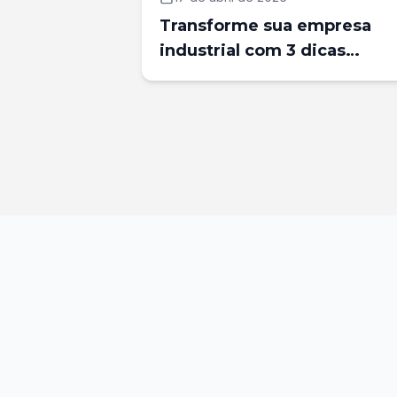
Transforme sua empresa
industrial com 3 dicas
poderosas que irão
impulsionar seu cresciment
e consolidar sua posição no
mercado!