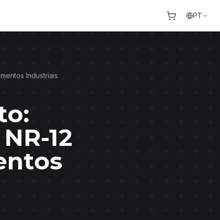
PT
entos Industriais
to:
 NR-12
entos