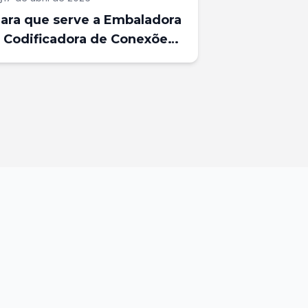
ara que serve a Embaladora
 Codificadora de Conexões
GP 500 e onde aplicá-la?